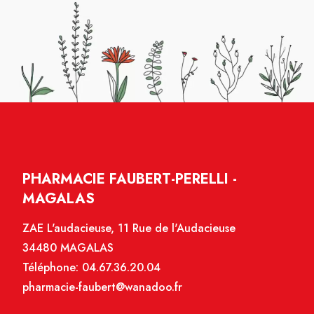
PHARMACIE FAUBERT-PERELLI -
MAGALAS
ZAE L'audacieuse, 11 Rue de l'Audacieuse
34480 MAGALAS
Téléphone:
04.67.36.20.04
pharmacie-faubert@wanadoo.fr