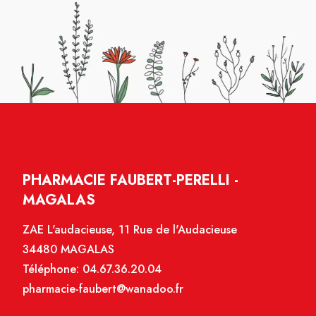
PHARMACIE FAUBERT-PERELLI -
MAGALAS
ZAE L'audacieuse, 11 Rue de l'Audacieuse
34480 MAGALAS
Téléphone:
04.67.36.20.04
pharmacie-faubert@wanadoo.fr