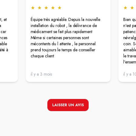
★
★
★
★
★
★
★
, et
Équipe très agréable. Depuis la nouvelle
Bien qu
a
installation du robot , la délivrance de
n'est p
 car
médicament se fait plus rapidement
patienc
ances
Même si certaines personnes sont
névral
lable
mécontents du l attente , le personnel
coin. S
été à
prend toujours le temps de conseiller
aimable
chaque client
le trav
l'ensem
ur et a
e
il y a 3 mois
il y a 
tte
crupule
achant
LAISSER UN AVIS