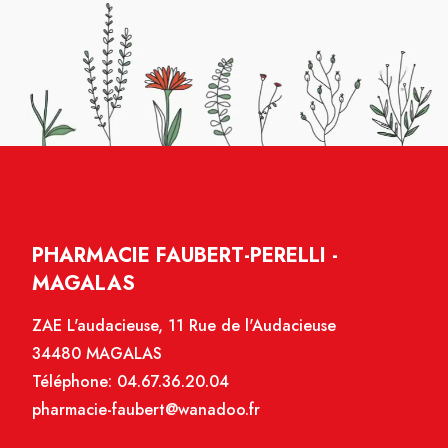
PHARMACIE FAUBERT-PERELLI -
MAGALAS
ZAE L'audacieuse, 11 Rue de l'Audacieuse
34480 MAGALAS
Téléphone:
04.67.36.20.04
pharmacie-faubert@wanadoo.fr