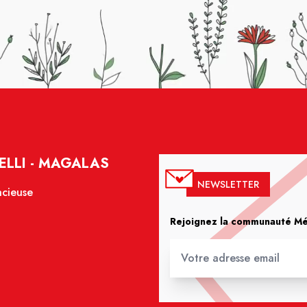
ELLI - MAGALAS
NEWSLETTER
acieuse
Rejoignez la communauté Méd