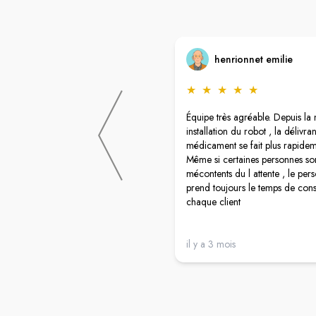
henrionnet emilie
★
★
★
★
★
Équipe très agréable. Depuis la 
installation du robot , la délivr
médicament se fait plus rapide
Même si certaines personnes so
mécontents du l attente , le per
prend toujours le temps de cons
chaque client
il y a 3 mois