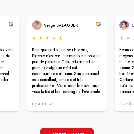
Serge BALAGUER
C
★
★
★
★
★
★
★
nouvelle
Bien que parfois un peu bondée,
Beaucoup
ance de
l'attente n'est pas interminable si on a un
moyens, 
ment
peu de patience. Cette officine est un
mutuelle
nt
point névralgique médical
depuis 2
sonnel
incontournable du coin. Son personnel
très éne
eiller
est accueillant, aimable et très
Certains
professionnel. Merci pour le travail que
qu'aille
vous faites et bon courage à l'ensemble
concurre
de l'équipe !
quotas.T
il y a 9 mois
jamais l
il y a 8 
nouvelle
changer
sketch de
pharmaci