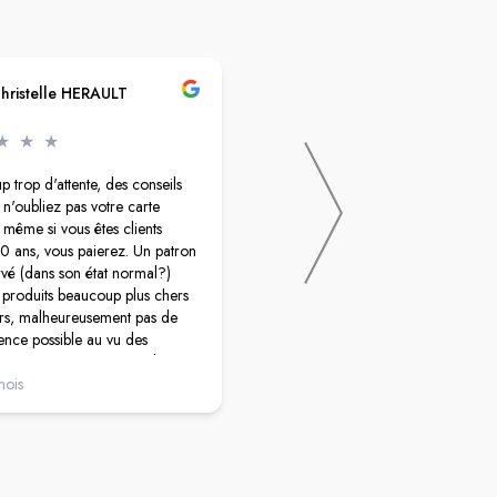
hristelle HERAULT
Véronique Bontemps
★
★
★
★
★
★
★
★
 trop d'attente, des conseils
La pure pharmacie du coin : on att
n'oubliez pas votre carte
toujours très longtemps et en p’us il
 même si vous êtes clients
ont même pas les produits les plus
0 ans, vous paierez. Un patron
basiques en homéopathie. Quelle
rvé (dans son état normal?)
honte!
 produits beaucoup plus chers
urs, malheureusement pas de
nce possible au vu des
erminé! je n'y mettrais plus
es pieds! Peut être qu'une
mois
il y a 2 mois
 pharmacienne titulaire
a cela en mieux. Regardez le
 Sylvie Joly sur "la
enne"......