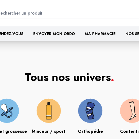
ENDEZ-VOUS
ENVOYER MON ORDO
MA PHARMACIE
NOS S
Tous nos univers
.
et grossesse
Minceur / sport
Orthopédie
Content