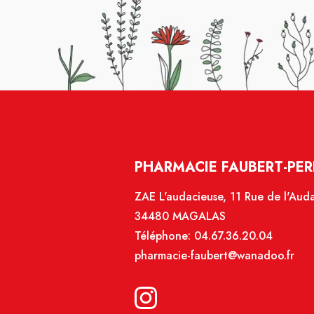
PHARMACIE FAUBERT-PER
ZAE L'audacieuse, 11 Rue de l'Aud
34480 MAGALAS
Téléphone:
04.67.36.20.04
pharmacie-faubert@wanadoo.fr