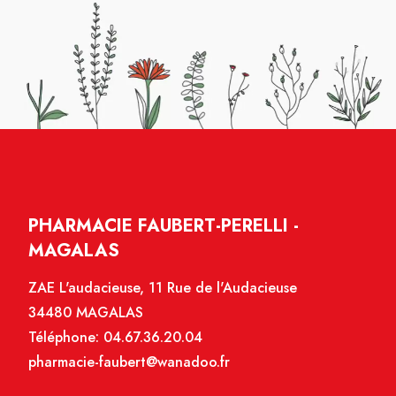
PHARMACIE FAUBERT-PERELLI -
MAGALAS
ZAE L'audacieuse, 11 Rue de l'Audacieuse
34480 MAGALAS
Téléphone:
04.67.36.20.04
pharmacie-faubert@wanadoo.fr