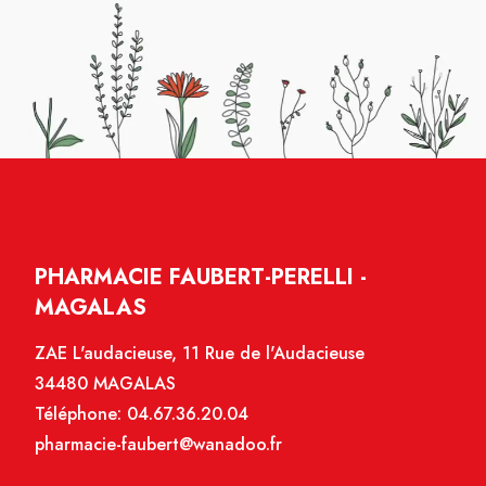
PHARMACIE FAUBERT-PERELLI -
MAGALAS
ZAE L'audacieuse, 11 Rue de l'Audacieuse
34480 MAGALAS
Téléphone:
04.67.36.20.04
pharmacie-faubert@wanadoo.fr