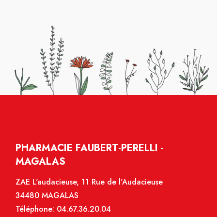
PHARMACIE FAUBERT-PERELLI -
MAGALAS
ZAE L'audacieuse, 11 Rue de l'Audacieuse
34480 MAGALAS
Téléphone:
04.67.36.20.04