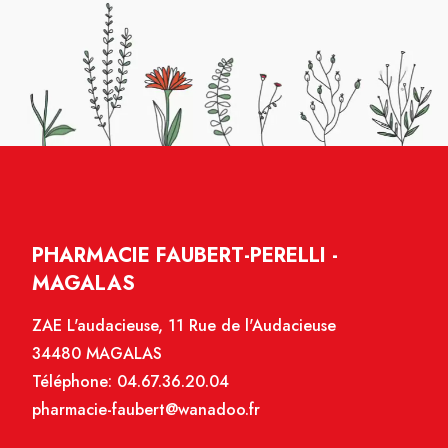
PHARMACIE FAUBERT-PERELLI -
MAGALAS
ZAE L'audacieuse, 11 Rue de l'Audacieuse
34480 MAGALAS
Téléphone:
04.67.36.20.04
pharmacie-faubert@wanadoo.fr