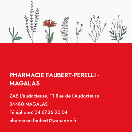
PHARMACIE FAUBERT-PERELLI -
MAGALAS
ZAE L'audacieuse, 11 Rue de l'Audacieuse
34480 MAGALAS
Téléphone:
04.67.36.20.04
pharmacie-faubert@wanadoo.fr