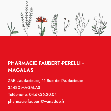
PHARMACIE FAUBERT-PERELLI -
MAGALAS
ZAE L'audacieuse, 11 Rue de l'Audacieuse
34480 MAGALAS
Téléphone:
04.67.36.20.04
pharmacie-faubert@wanadoo.fr