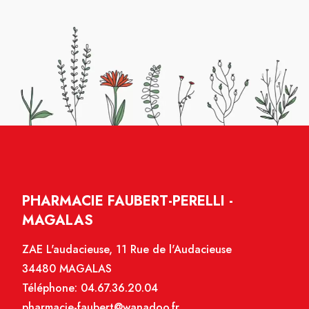
PHARMACIE FAUBERT-PERELLI -
MAGALAS
ZAE L'audacieuse, 11 Rue de l'Audacieuse
34480 MAGALAS
Téléphone:
04.67.36.20.04
pharmacie-faubert@wanadoo.fr