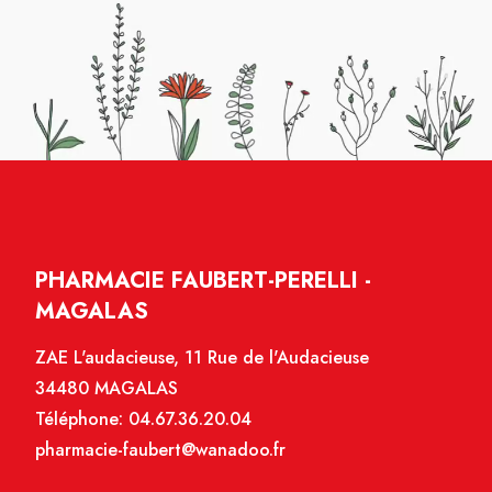
PHARMACIE FAUBERT-PERELLI -
MAGALAS
ZAE L'audacieuse, 11 Rue de l'Audacieuse
34480 MAGALAS
Téléphone:
04.67.36.20.04
pharmacie-faubert@wanadoo.fr